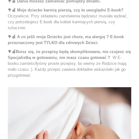
🥦🍏
Dania możesz zamieniać pomiędzy dniami.
🥦🍏 Moje dziecko karmię piersią, czy to uwzględni E-book?
Oczywiście. Przy składaniu zamówienia będziesz musiała wybrać,
czy potrzebujesz E-book dla kobiet karmiących piersią, czy
sztucznie.
🥦🍏 A co jeśli moje Dziecko jest chore, ma alergię ? E-book
przeznaczony jest TYLKO dla zdrowych Dzieci.
🥦🍏Boisz się, że przepisy będą skomplikowane, n
ie czujesz się
Specjalistką w gotowaniu, nie masz czasu gotować ?
W E-
booku zamieściłyśmy proste przepisy, bo wiemy że Rodzice mają
mało czasu :).
Każdy przepis zawiera dokładne wskazówki jak go
przygotować.