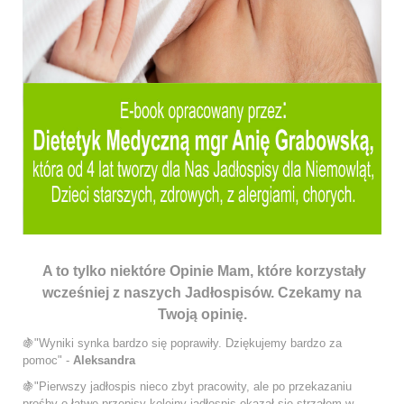
A to tylko niektóre Opinie Mam, które korzystały
wcześniej z naszych Jadłospisów. Czekamy na
Twoją opinię.
🍇"Wyniki synka bardzo się poprawiły. Dziękujemy bardzo za
pomoc" -
Aleksandra
🍇"Pierwszy jadłospis nieco zbyt pracowity, ale po przekazaniu
prośby o łatwe przepisy kolejny jadłospis okazał się strzałem w