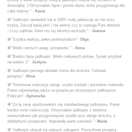
dziesiątkę :) Otrzymałam fajne i proste dania, które przygotowuję dla
całej rodziny " -
Kasia
🍇"Jadłospis sprawdził się w 100% mały pałaszuje aż się uszy
trzęsą. Zaczął lepiej jeść i nie wiemy czy to zasługa Pani dietetyk
:-) czy ząbków, które mu się wkońcu wyrżnęły." -
Joanna
🍇"Szybka realizja, pełen profesjonalizm"-
Olga
🍇"Wiele cennych uwag i przepisów. " -
Anna
🍇"Bardzo fajny jadłospis. Wiele ciekawych potraw. Synek przybrał
na wadze :)" -
Justyna
🍇"Jadłospis pomaga układać menu dla dziecka. Ciekawe
przepisy"-
Alina
🍇"Terminowa realizacja usługi, szybki kontakt i przesłane materiały.
Panie odpowiadają także na pytania po otrzymanym jadłospisie.
Polecam"-
Agnieszka
🍇"Za tę cenę spodziewałam się standardowego jadłospisu. Panie
bardzo mnie zaskoczyły. Otrzymałam jadłospis z wieloma
wskazówkami jak przygotowywać posiłki przy alergii dziecka, z
dokładnymi przepisami. Naprawdę warto zamówić."-
Marta
🍇"Jadłospis okazał się udanym zakupem. Pomysłowe przepisy.