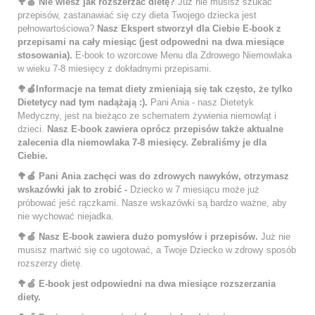
🥦🍏 Nie wiesz jak rozszerzać dietę?
Już nie musisz szukać
przepisów, zastanawiać się czy dieta Twojego dziecka jest
pełnowartościowa?
Nasz Ekspert stworzył dla Ciebie E-book z
przepisami na cały miesiąc (jest odpowedni na dwa miesiące
stosowania).
E-book to wzorcowe Menu dla Zdrowego Niemowlaka
w wieku 7-8 miesięcy z dokładnymi przepisami.
🥦🍏Informacje na temat diety zmieniają się tak często, że tylko
Dietetycy nad tym nadążają :).
Pani Ania - nasz Dietetyk
Medyczny, jest na bieżąco ze schematem żywienia niemowląt i
dzieci.
Nasz E-book zawiera oprócz przepisów także aktualne
zalecenia dla niemowlaka 7-8 miesięcy. Zebraliśmy je dla
Ciebie.
🥦🍏 Pani Ania zachęci was do zdrowych nawyków, otrzymasz
wskazówki jak to zrobić -
Dziecko w 7 miesiącu może już
próbować jeść rączkami. Nasze wskazówki są bardzo ważne, aby
nie wychować niejadka.
🥦🍏 Nasz E-book zawiera dużo pomysłów i przepisów.
Już nie
musisz martwić się co ugotować, a Twoje Dziecko w zdrowy sposób
rozszerzy dietę.
🥦🍏 E-book jest odpowiedni na dwa miesiące rozszerzania
diety.